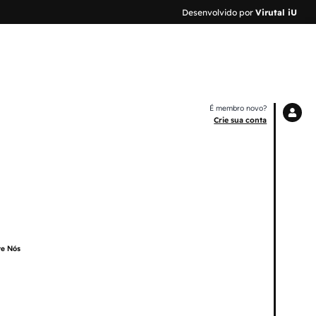
Desenvolvido por
Virutal iU
É membro novo?
Crie sua conta
re Nós