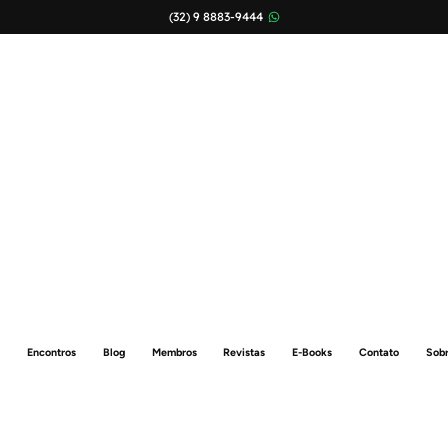
(32) 9 8883-9444
Encontros
Blog
Membros
Revistas
E-Books
Contato
Sob