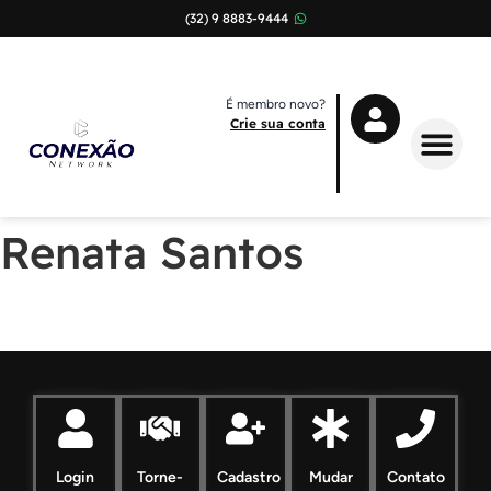
(32) 9 8883-9444
É membro novo?
Crie sua conta
Sobre Nós
Renata Santos
Login
Torne-
Cadastro
Mudar
Contato