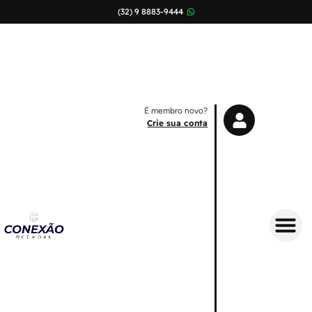
(32) 9 8883-9444
É membro novo?
Crie sua conta
Sobre Nós