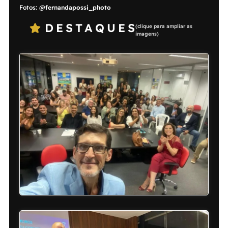
Fotos:
@fernandapossi_photo
DESTAQUES
(clique para ampliar as
imagens)