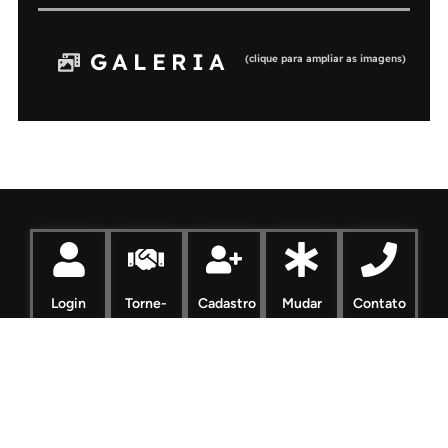
GALERIA
(clique para ampliar as imagens)
Login
Torne-
Cadastro
Mudar
Contato
se
Senha
Membro