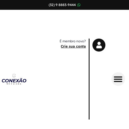
(32) 9 8883-9444
É membro novo?
Crie sua conta
Sobre Nós