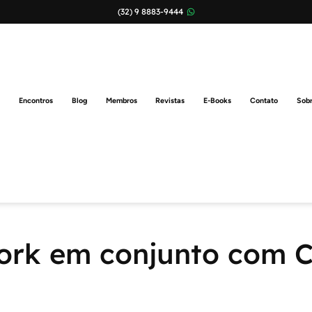
(32) 9 8883-9444
Encontros
Blog
Membros
Revistas
E-Books
Contato
Sob
ork em conjunto com C