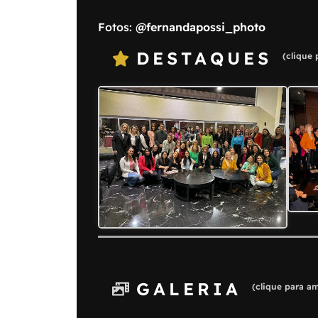
Fotos:
@fernandapossi_photo
DESTAQUES
(clique 
GALERIA
(clique para am