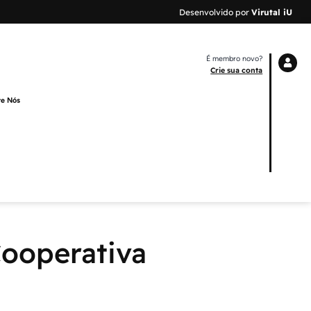
Desenvolvido por
Virutal iU
É membro novo?
Crie sua conta
re Nós
ooperativa