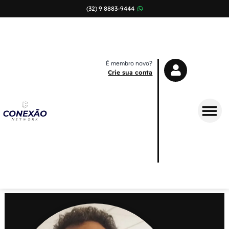
(32) 9 8883-9444
É membro novo?
Crie sua conta
Sobre Nós