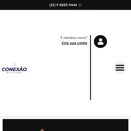
(32) 9 8883-9444
É membro novo?
Crie sua conta
Sobre Nós