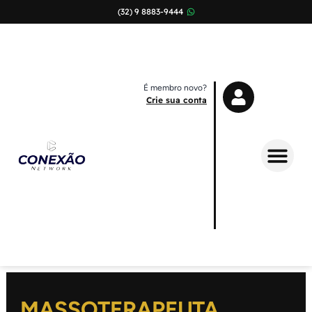
(32) 9 8883-9444
É membro novo?
Crie sua conta
Sobre Nós
MASSOTERAPEUTA