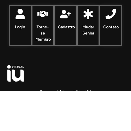
Login
Torne-
Cadastro
Mudar
Contato
se
Senha
Membro
Desenvolvido por Virtual iU
Contato Administração
Network Conexão – Todos os Direitos Reservados