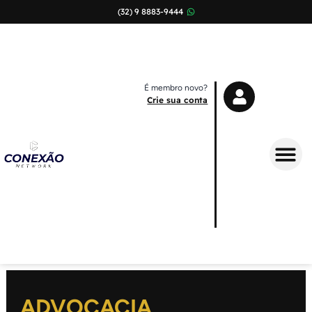
(32) 9 8883-9444
É membro novo?
Crie sua conta
Sobre Nós
ADVOCACIA