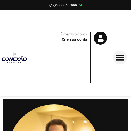
(32) 9 8883-9444
É membro novo?
Crie sua conta
Sobre Nós