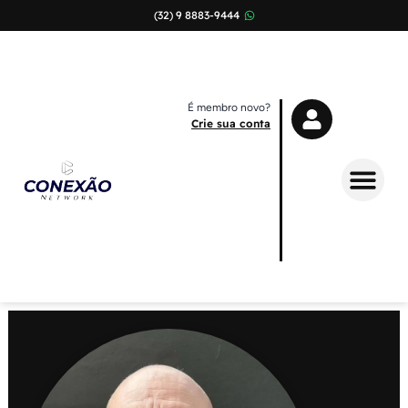
(32) 9 8883-9444
É membro novo?
Crie sua conta
Sobre Nós