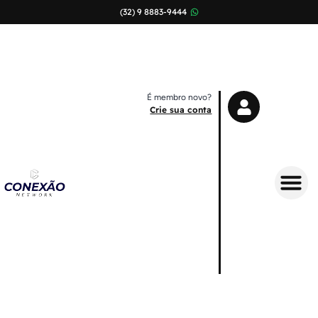
(32) 9 8883-9444
É membro novo?
Crie sua conta
Sobre Nós