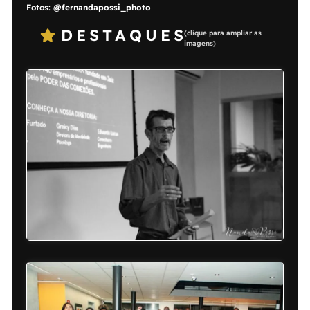
Fotos:
@fernandapossi_photo
DESTAQUES
(clique para ampliar as
imagens)