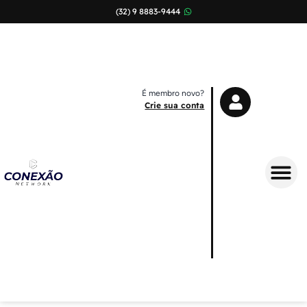
(32) 9 8883-9444
É membro novo?
Crie sua conta
Sobre Nós