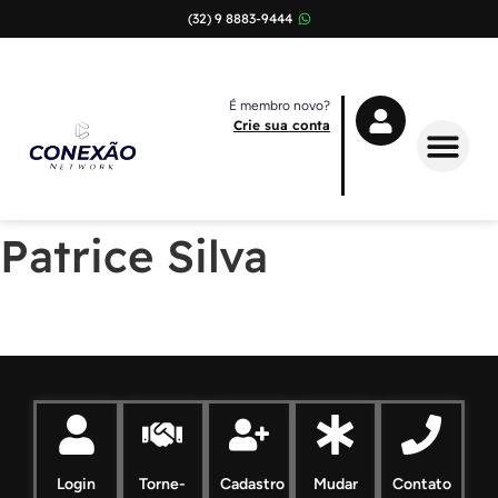
(32) 9 8883-9444
É membro novo?
Crie sua conta
Sobre Nós
Patrice Silva
Login
Torne-
Cadastro
Mudar
Contato