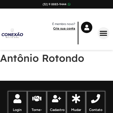
(32) 9 8883-9444
É membro novo?
Crie sua conta
Sobre Nós
Antônio Rotondo
Login
Torne-
Cadastro
Mudar
Contato