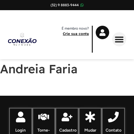
(32) 9 8883-9444
É membro novo?
Crie sua conta
Sobre Nós
Andreia Faria
Login
Torne-
Cadastro
Mudar
Contato