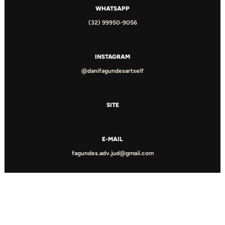
WHATSAPP
(32) 99950-9056
INSTAGRAM
@danifagundesartself
SITE
E-MAIL
fagundes.adv.jud@gmail.com