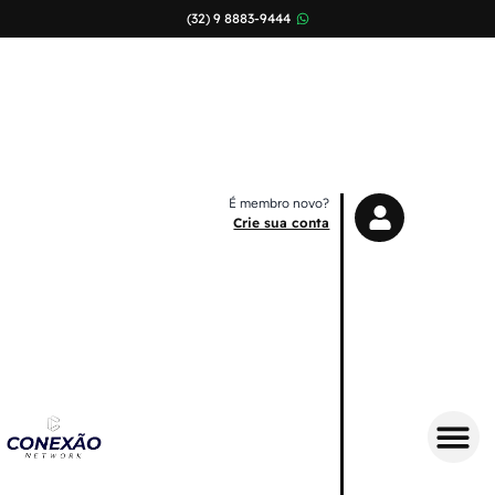
(32) 9 8883-9444
É membro novo?
Crie sua conta
Sobre Nós